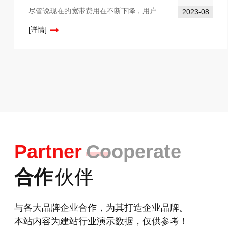
尽管说现在的宽带费用在不断下降，用户已经不再吝啬流量了，很多移动网站建设者就认为移动网站建设可以复杂一点，放弃了“简约设计”，把非常多的内容放到了移动网站上，其实这是一种错误的做法。越是简单的设计要做好就越困难，因为大多数用户还是喜新厌旧的...
2023-08
[详情]
Partner
Cooperate
合作
伙伴
与各大品牌企业合作，为其打造企业品牌。
本站内容为建站行业演示数据，仅供参考！