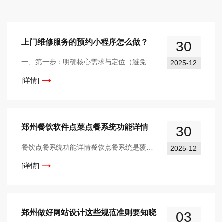
上门维修服务的预约小程序怎么做？
30
一、第一步：明确核心需求与定位（避免开发跑偏）先梳理清楚小程序的核心场景和边界，避免功能冗余：1. 核心定位服务对象：家庭用户 / 小微企业（比如家电维修、水电
2025-12
[详情]
郑州餐饮软件点菜点餐系统功能详情
30
餐饮点餐系统功能详情餐饮点餐系统是覆盖“顾客点餐-服务响应-后厨制作-经营管理”全链路的数字化工具，核心目标是提升服务效率、优化顾客体验、赋能商家运营。系统主要
2025-12
[详情]
郑州做好网站设计这些规范准则要知晓
03