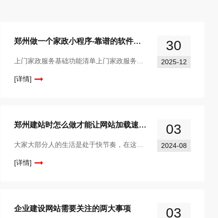
郑州做一个家政小程序-靠谱的软件开发公司
30
上门家政服务基础功能清单上门家政服务的基础功能需围绕用户需求匹配、服务流程管控、交易安全保障三大核心设计，分为用户端和服务端两大模块，具体如下：一、 用户端基础
2025-12
[详情]
郑州建站时怎么做才能让网站加载速度更快
03
大家大部分人的生活是处于快节奏，在这种生活节奏下很多人都不愿意去等待，如果企业网站打开速度很慢那么就没有多少人愿意继续等待，现在网站加载速度影响着网站跳出率，那么网站建设怎么做才能让网站加载速度变快呢？下面就让专业建站人员为大家解答下。一、...
2024-08
[详情]
企业建设网站需要关注的两大事项
03